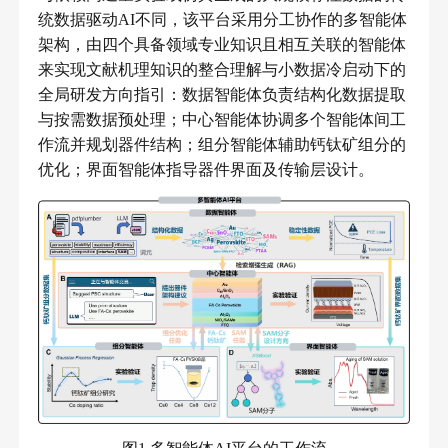
统数据驱动
AI
不同
，
该
平
台
采用分工协作的多智能体
架构
，
由
四个
具备
领域
专业
知识
且
相互关联的
智能体
来实现
文献机理知识
的整合理解与小数据冷启动下的
全局研发方向指引
：数据智能
体负责
结构
化
数据提取
与按需数据
预处理
；中
心
智能体协调
多个
智能体间
工
作流并规划
器件
结构；
组分智能体辅助
钙钛矿
组分的
优化；界面智能
体指导
器件
界面
及传输层设计。