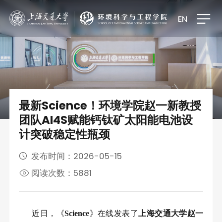
EN
最新Science！环境学院赵一新教授
团队AI4S赋能钙钛矿太阳能电池设
计突破稳定性瓶颈
发布时间：2026-05-15
阅读次数：5881
近日
，
《
Science
》
在线发表了
上海交通大学赵一