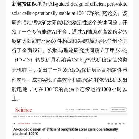
新教授团队
题为“
AI-guided design of efficient perovskite
solar cells operationally stable at 100
˚
C
”的研究论文。该
研究
瞄准钙钛矿太阳能电池稳定性这个关键问题，开
发了一个多智能体
AI
平台，
通过
AI
辅助对高
效
稳定钙
钛矿
太阳能电池
的
器件
构型和
关键功能层
化学组分
进
行
了
全面
设计
。实验
与
理论研究
共同
确立了
甲
脒
-
铯
（
FA-Cs
）
钙钛矿具有
媲美
CsPbI
钙钛矿稳定性的
类
3
无机特性，提出了一
种
双
Al
O
保护层的高稳定性器
2
3
件构型，
成功
实现
了高效率和高稳定性的钙钛矿太阳
能电池，
可
在
100
˚
C
的高温下
连续
运行
1000
小时
以
上
。